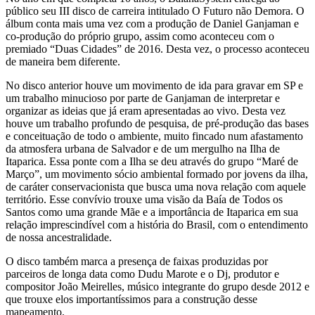
público seu III disco de carreira intitulado O Futuro não Demora. O
álbum conta mais uma vez com a produção de Daniel Ganjaman e
co-produção do próprio grupo, assim como aconteceu com o
premiado “Duas Cidades” de 2016. Desta vez, o processo aconteceu
de maneira bem diferente.
No disco anterior houve um movimento de ida para gravar em SP e
um trabalho minucioso por parte de Ganjaman de interpretar e
organizar as ideias que já eram apresentadas ao vivo. Desta vez
houve um trabalho profundo de pesquisa, de pré-produção das bases
e conceituação de todo o ambiente, muito fincado num afastamento
da atmosfera urbana de Salvador e de um mergulho na Ilha de
Itaparica. Essa ponte com a Ilha se deu através do grupo “Maré de
Março”, um movimento sócio ambiental formado por jovens da ilha,
de caráter conservacionista que busca uma nova relação com aquele
território. Esse convívio trouxe uma visão da Baía de Todos os
Santos como uma grande Mãe e a importância de Itaparica em sua
relação imprescindível com a história do Brasil, com o entendimento
de nossa ancestralidade.
O disco também marca a presença de faixas produzidas por
parceiros de longa data como Dudu Marote e o Dj, produtor e
compositor João Meirelles, músico integrante do grupo desde 2012 e
que trouxe elos importantíssimos para a construção desse
mapeamento.