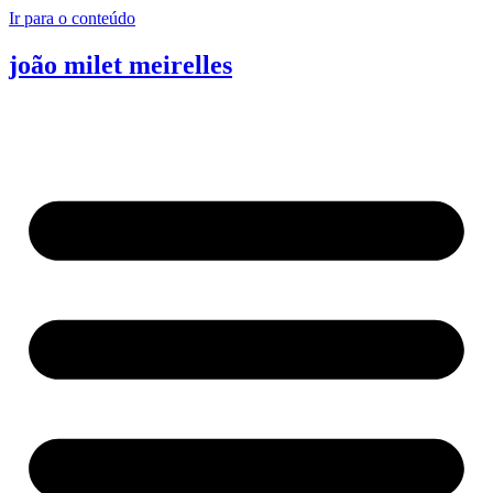
Ir para o conteúdo
joão milet meirelles