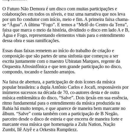
O Futuro Não Demora é um disco com muitas participações e
colaborações em todos os níveis, e traz uma narrativa que nos leva
por um fio condutor com início, meio e fim. A primeira faixa chama-
se “Água”. A última “Fogo”. E temos a “Melô do Centro da Terra”,
faixa que marca o meio da história, dividindo o disco em lado A e B,
Água e Fogo, representando elementos vitais para o entendimento
dessa obra e suas ramificações.
Essas duas faixas remetem ao início do trabalho de criação e
composição que são partes de uma sinfonia que começou a ser
escrita juntamente com o maestro Ubiratan Marques, regente da
Orquestra Afrosinfônica e que tem grande participação no disco,
compondo, tocando e fazendo arranjos.
Na faixa de abertura, a participação de dois ícones da música
popular brasileira: a dupla Antônio Carlos e Jocafi, responsáveis por
inúmeros sucessos na década de 70, co-autores desta e de outra
música emblemática do disco, “Salve”. Dois ijexás em sua essência,
ritmo fundamental para o entendimento da música produzida na
Bahia há muito tempo, e que aparece de maneira bem marcante no
álbum. “Salve” conta também com a participação de B Negão,
parceiro desde o disco de estreia e que encerra de maneira forte e
marcante essa música que homenageia a Zulu Nation, Nação
Zumbi, Ilê Aiyê e a Orkestra Rumpilezz.