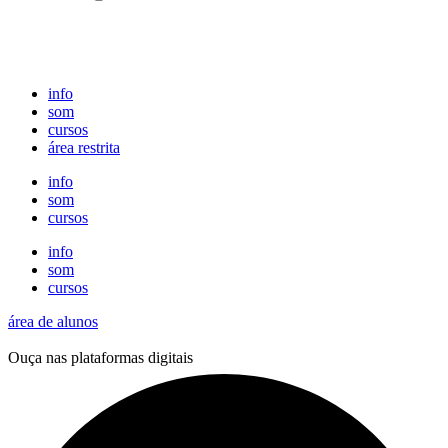
info
som
cursos
área restrita
info
som
cursos
info
som
cursos
área de alunos
Ouça nas plataformas digitais