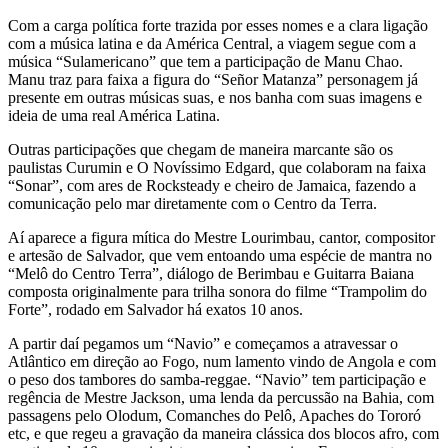
Com a carga política forte trazida por esses nomes e a clara ligação
com a música latina e da América Central, a viagem segue com a
música “Sulamericano” que tem a participação de Manu Chao.
Manu traz para faixa a figura do “Señor Matanza” personagem já
presente em outras músicas suas, e nos banha com suas imagens e
ideia de uma real América Latina.
Outras participações que chegam de maneira marcante são os
paulistas Curumin e O Novíssimo Edgard, que colaboram na faixa
“Sonar”, com ares de Rocksteady e cheiro de Jamaica, fazendo a
comunicação pelo mar diretamente com o Centro da Terra.
Aí aparece a figura mítica do Mestre Lourimbau, cantor, compositor
e artesão de Salvador, que vem entoando uma espécie de mantra no
“Melô do Centro Terra”, diálogo de Berimbau e Guitarra Baiana
composta originalmente para trilha sonora do filme “Trampolim do
Forte”, rodado em Salvador há exatos 10 anos.
A partir daí pegamos um “Navio” e começamos a atravessar o
Atlântico em direção ao Fogo, num lamento vindo de Angola e com
o peso dos tambores do samba-reggae. “Navio” tem participação e
regência de Mestre Jackson, uma lenda da percussão na Bahia, com
passagens pelo Olodum, Comanches do Pelô, Apaches do Tororó
etc, e que regeu a gravação da maneira clássica dos blocos afro, com