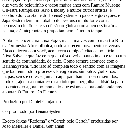
que vem do pelourinho e tocou muitos anos com Ramiro Musotto,
Orkestra Rumpillezz, Arto Lindsay e muitos outros artistas, é
colaborador constante do BaianaSystem em palcos e gravações, e
Japa System tem um trabalho de pesquisa muito forte com a
percussão eletrônica e sua fusão orgânica com a percussão afro-
baiana, e é integrante do grupo também há muito tempo.
A obra se encerra na faixa Fogo, mais uma vez com o maestro Bira
e a Orquestra Afrosinfônica, onde aparecem novamente os versos
“Já aconteceu com você, aconteceu comigo”, citados no início na
faixa Salve, e que faz com que o disco volte para o início e tenha um
sentido de continuidade, de ciclo. Como sempre acontece com o
BaianaSystem, tudo isso só completa todo o sentido com as imagens
que banham todo o processo. Ideogramas, símbolos, grafismos,
mapas, seres e cores se juntam aqui para banhar nossos sentidos,
traduzir, ajudar a contar esse capítulo que mergulha na história para
nos entender agora, no momento que estamos e pra onde podemos
apontar. O Futuro não Demora.
Produzido por Daniel Ganjaman
Co-produzido por BaianaSystem
Exceto faixas “Redoma” e “Certoh pelo Certoh” produzidas por
João Meirelles e Daniel Ganjaman