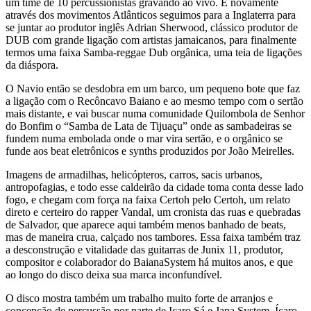
um time de 10 percussionistas gravando ao vivo. E novamente
através dos movimentos Atlânticos seguimos para a Inglaterra para
se juntar ao produtor inglês Adrian Sherwood, clássico produtor de
DUB com grande ligação com artistas jamaicanos, para finalmente
termos uma faixa Samba-reggae Dub orgânica, uma teia de ligações
da diáspora.
O Navio então se desdobra em um barco, um pequeno bote que faz
a ligação com o Recôncavo Baiano e ao mesmo tempo com o sertão
mais distante, e vai buscar numa comunidade Quilombola de Senhor
do Bonfim o “Samba de Lata de Tijuaçu” onde as sambadeiras se
fundem numa embolada onde o mar vira sertão, e o orgânico se
funde aos beat eletrônicos e synths produzidos por João Meirelles.
Imagens de armadilhas, helicópteros, carros, sacis urbanos,
antropofagias, e todo esse caldeirão da cidade toma conta desse lado
fogo, e chegam com força na faixa Certoh pelo Certoh, um relato
direto e certeiro do rapper Vandal, um cronista das ruas e quebradas
de Salvador, que aparece aqui também menos banhado de beats,
mas de maneira crua, calçado nos tambores. Essa faixa também traz
a desconstrução e vitalidade das guitarras de Junix 11, produtor,
compositor e colaborador do BaianaSystem há muitos anos, e que
ao longo do disco deixa sua marca inconfundível.
O disco mostra também um trabalho muito forte de arranjos e
concepção de percussão por parte de Icaro Sá e Japa System. Ícaro