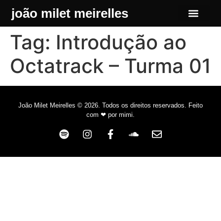
joão milet meirelles
área restrita
Tag:
Introdução ao
Octatrack – Turma 01
João Milet Meirelles © 2026. Todos os direitos reservados. Feito
com ❤ por mimi.